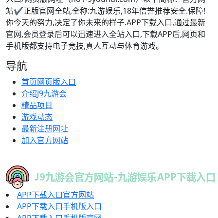
站✔正版官网全站,全称:九游娱乐,18年信誉推荐安全.保障!
你今天的努力,决定了你未来的样子.APP下载入口,通过最新
官网,会员登录后可以迅速进入全站入口,下载APP后,网页和
手机版都支持电子竞技,真人互动与体育游戏。
导航
首页网页版入口
介绍J9九游会
精品项目
游戏动态
最新注册网址
加入官方网站
APP下载入口官方网站
APP下载入口手机版入口