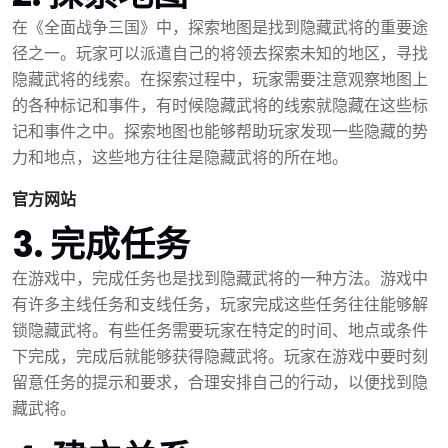
在《全面战争三国》中，探索地图是找到隐藏武将的重要途
径之一。玩家可以派遣自己的将领去探索未知的地区，寻找
隐藏武将的线索。在探索过程中，玩家需要注意观察地图上
的各种标记和事件，有时候隐藏武将的线索就隐藏在这些标
记和事件之中。探索地图也能够帮助玩家发现一些隐藏的势
力和地点，这些地方往往是隐藏武将的所在地。
官方网站
3. 完成任务
在游戏中，完成任务也是找到隐藏武将的一种方法。游戏中
有许多主线任务和支线任务，玩家完成这些任务往往能够解
锁隐藏武将。有些任务需要玩家在特定的时间、地点或条件
下完成，完成后就能够获得隐藏武将。玩家在游戏中要时刻
留意任务的提示和要求，合理安排自己的行动，以便找到隐
藏武将。