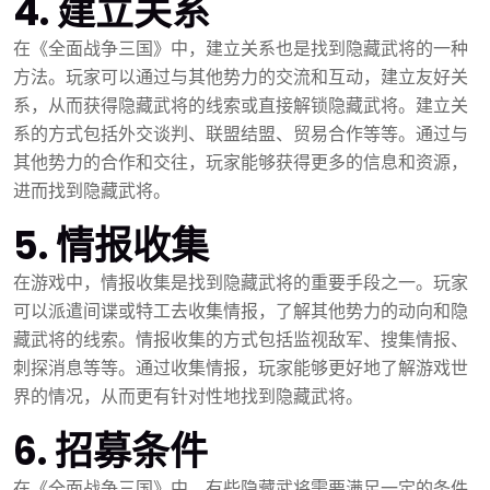
4. 建立关系
在《全面战争三国》中，建立关系也是找到隐藏武将的一种
方法。玩家可以通过与其他势力的交流和互动，建立友好关
系，从而获得隐藏武将的线索或直接解锁隐藏武将。建立关
系的方式包括外交谈判、联盟结盟、贸易合作等等。通过与
其他势力的合作和交往，玩家能够获得更多的信息和资源，
进而找到隐藏武将。
5. 情报收集
在游戏中，情报收集是找到隐藏武将的重要手段之一。玩家
可以派遣间谍或特工去收集情报，了解其他势力的动向和隐
藏武将的线索。情报收集的方式包括监视敌军、搜集情报、
刺探消息等等。通过收集情报，玩家能够更好地了解游戏世
界的情况，从而更有针对性地找到隐藏武将。
6. 招募条件
在《全面战争三国》中，有些隐藏武将需要满足一定的条件