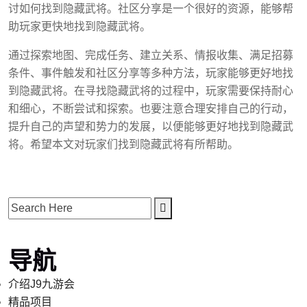
讨如何找到隐藏武将。社区分享是一个很好的资源，能够帮
助玩家更快地找到隐藏武将。
通过探索地图、完成任务、建立关系、情报收集、满足招募
条件、事件触发和社区分享等多种方法，玩家能够更好地找
到隐藏武将。在寻找隐藏武将的过程中，玩家需要保持耐心
和细心，不断尝试和探索。也要注意合理安排自己的行动，
提升自己的声望和势力的发展，以便能够更好地找到隐藏武
将。希望本文对玩家们找到隐藏武将有所帮助。
导航
介绍J9九游会
精品项目