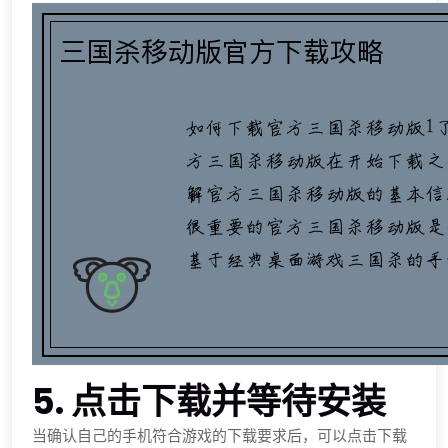
5. 点击下载并等待安装
当确认自己的手机符合游戏的下载要求后，可以点击下载