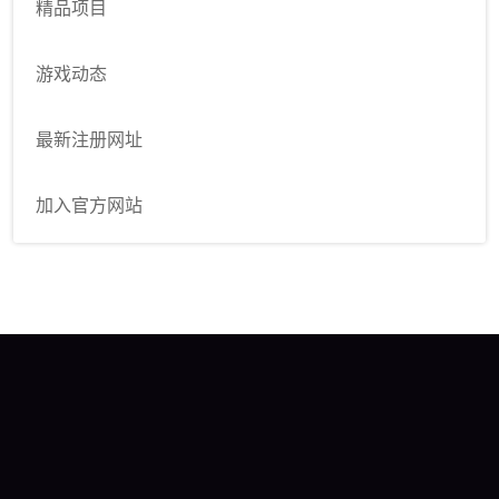
精品项目
游戏动态
最新注册网址
加入官方网站