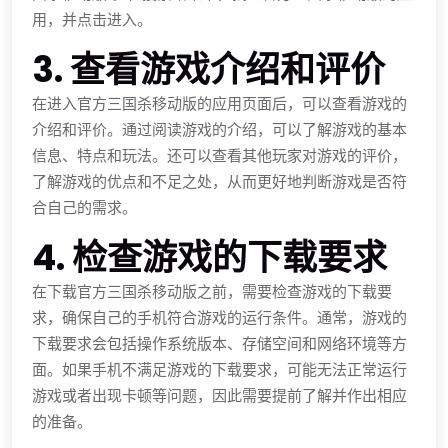
用，并点击进入。
3. 查看游戏介绍和评价
在进入官方三国杀移动版的应用页面后，可以查看游戏的
介绍和评价。通过阅读游戏的介绍，可以了解游戏的基本
信息、特点和玩法。还可以查看其他玩家对游戏的评价，
了解游戏的优点和不足之处，从而更好地判断游戏是否符
合自己的需求。
4. 检查游戏的下载要求
在下载官方三国杀移动版之前，需要检查游戏的下载要
求，确保自己的手机符合游戏的运行条件。通常，游戏的
下载要求会包括操作系统版本、存储空间和网络环境等方
面。如果手机不满足游戏的下载要求，可能无法正常运行
游戏或者出现卡顿等问题，因此需要提前了解并作出相应
的准备。